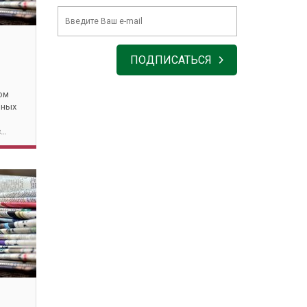
ПОДПИСАТЬСЯ
ом
чных
с…