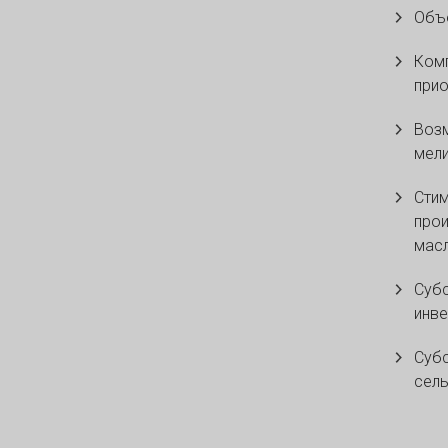
Объе
Комп
прио
Воз
мели
Стим
прои
масл
Суб
инве
Субс
сель