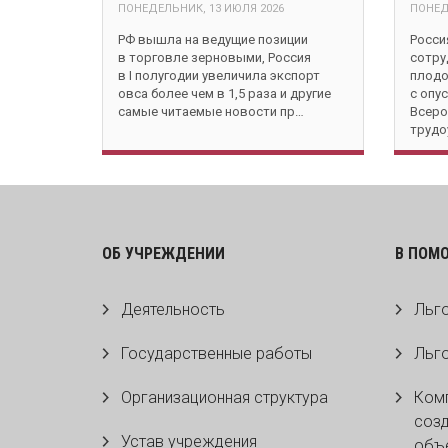
ПОНЕДЕЛЬНИК, 13 ИЮЛЯ 2026
ПОНЕД
РФ вышла на ведущие позиции
Росси
в торговле зерновыми, Россия
сотру
в I полугодии увеличила экспорт
плодо
овса более чем в 1,5 раза и другие
с опу
самые читаемые новости пр…
Всеро
трудо
ОБ УЧРЕЖДЕНИИ
В ПОМ
Деятельность
Льго
Государственные работы
Льго
Организационная структура
Комп
созд
Устав учреждения
объе