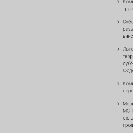
Комп
тран
Субс
разв
вино
Льго
терр
суб
Фед
Комп
серт
Мер
МСП 
сель
прод