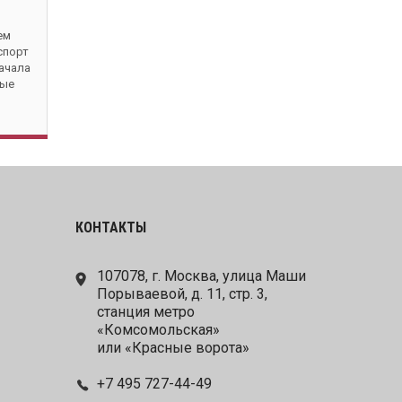
ем
спорт
начала
мые
КОНТАКТЫ
107078, г. Москва, улица Маши
Порываевой, д. 11, стр. 3,
станция метро
«Комсомольская»
или «Красные ворота»
+7 495 727-44-49