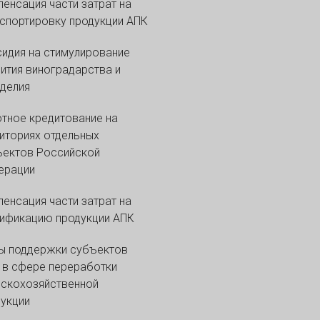
енсация части затрат на
спортировку продукции АПК
идия на стимулирование
ития виноградарства и
делия
тное кредитование на
иториях отдельных
ъектов Российской
ерации
енсация части затрат на
ификацию продукции АПК
ы поддержки субъектов
в сфере переработки
скохозяйственной
укции