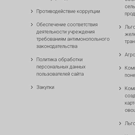
сель
Противодействие коррупции
прод
Обеспечение соответствия
Льго
деятельности учреждения
жел
требованиям антимонопольного
тран
законодательства
Агр
Политика обработки
персональных данных
Ком
пользователей сайта
поне
Закупки
Комп
созд
карт
ово
Льго