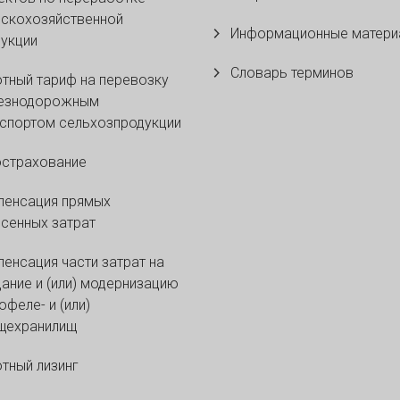
скохозяйственной
Информационные матери
укции
Словарь терминов
тный тариф на перевозку
езнодорожным
спортом сельхозпродукции
острахование
пенсация прямых
сенных затрат
енсация части затрат на
ание и (или) модернизацию
офеле- и (или)
щехранилищ
тный лизинг