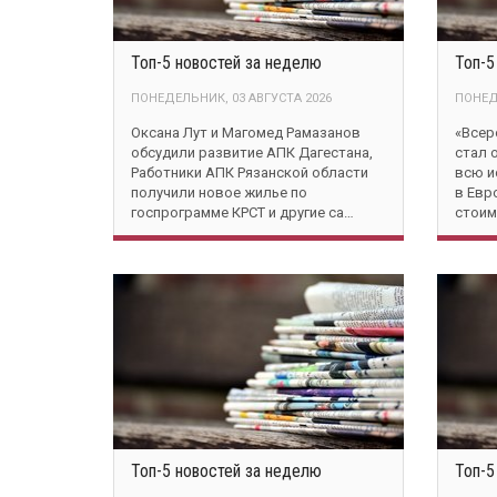
Топ-5 новостей за неделю
Топ-5
ПОНЕДЕЛЬНИК, 03 АВГУСТА 2026
ПОНЕД
Оксана Лут и Магомед Рамазанов
«Всер
обсудили развитие АПК Дагестана,
стал 
Работники АПК Рязанской области
всю и
получили новое жилье по
в Евр
госпрограмме КРСТ и другие са…
стоим
Топ-5 новостей за неделю
Топ-5