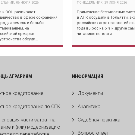
ЕЛЬНИК, 06 ИЮЛЯ 2026
ПОНЕДЕЛЬНИК, 29 ИЮНЯ 2026
я и ООН развивают
Применение беспилотных сист
дничество в сфере сохранения
в АПК обсудили в Тольятти, эк
родия земель и борьбы
российских агротехнологий с 
стыниванием, на
года вырос на 6 % и другие са
ссийской ярмарке
читаемые новости…
устройства обсуди…
ОЩЬ АГРАРИЯМ
ИНФОРМАЦИЯ
тное кредитование
Документы
тное кредитование по СПК
Аналитика
енсация части затрат на
Судебная практика
ание и (или) модернизацию
Вопрос-ответ
ктов по переработке