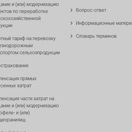
ание и (или) модернизацию
Вопрос-ответ
ктов по переработке
скохозяйственной
Информационные матери
укции
Словарь терминов
тный тариф на перевозку
езнодорожным
спортом сельхозпродукции
острахование
пенсация прямых
сенных затрат
енсация части затрат на
ание и (или) модернизацию
офеле- и (или)
щехранилищ