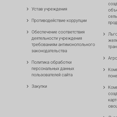
созд
Устав учреждения
объе
сель
Противодействие коррупции
прод
Обеспечение соответствия
Льго
деятельности учреждения
жел
требованиям антимонопольного
тран
законодательства
Агр
Политика обработки
персональных данных
Ком
пользователей сайта
поне
Закупки
Комп
созд
карт
ово