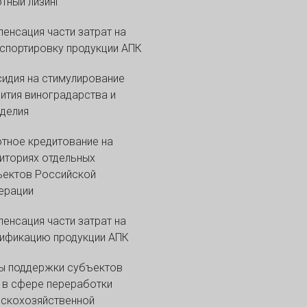
тный лизинг
енсация части затрат на
спортировку продукции АПК
идия на стимулирование
ития виноградарства и
делия
тное кредитование на
иториях отдельных
ъектов Российской
ерации
енсация части затрат на
ификацию продукции АПК
ы поддержки субъектов
в сфере переработки
скохозяйственной