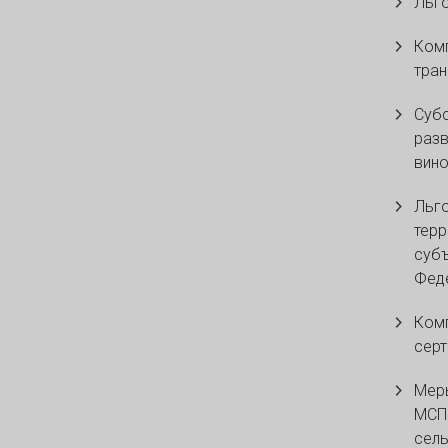
Льго
Комп
тран
Субс
разв
вино
Льго
терр
суб
Фед
Комп
серт
Мер
МСП 
сель