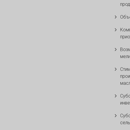
прод
Объе
Комп
прио
Воз
мели
Стим
прои
масл
Суб
инве
Субс
сель