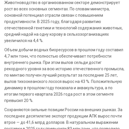
Животноводство в организованном секторе демонстрирует
рост во всех основных сегментах. По словам министра,
основной потенциал отрасли связан с повышением
продуктивности. В 2025 году, благодаря развитию
отечественной генетики и технологий содержания животных,
средний надой на одну корову в сельхозорганизациях
увеличился на 4,4 %.
Объем добычи водных биоресурсов в прошлом году составил
4,7 млн тонн, что полностью обеспечивает потребности
внутреннего рынка. При этом вылов сельди достиг
рекордного уровня за всю историю отечественного промысла,
по минтаю получен лучший результат за последние 25 лет,
вылов тихоокеанского лосося вырос на 43 %. Положительную
динамику в прошлом году показала и аквакультура, а по
итогам первого квартала 2026 года рост в этом сегменте
превысил 20 %.
Сохраняются сильные позиции России на внешних рынках. За
последнее десятилетие экспорт продукции АПК вырос почти
втрое — до 41,6 млрд долларов. В натуральном выражении
поставки в 2025 году превысили 83 млн тонн, что позволило