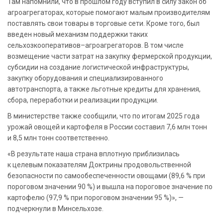
Там напомнили, что в прошлом году вступил в силу закон об
агроагрегаторах, которые помогают малым производителям
поставлять свои товары в торговые сети. Кроме того, был
введен новый механизм поддержки таких
сельхозкооперативов–агроагрегаторов. В том числе
возмещение части затрат на закупку фермерской продукции,
субсидии на создание логистической инфраструктуры,
закупку оборудования и специализированного
автотранспорта, а также льготные кредиты для хранения,
сбора, переработки и реализации продукции.
В министерстве также сообщили, что по итогам 2025 года
урожай овощей и картофеля в России составил 7,6 млн тонн
и 8,5 млн тонн соответственно.
«В результате наша страна вплотную приблизилась
к целевым показателям Доктрины продовольственной
безопасности по самообеспеченности овощами (89,6 % при
пороговом значении 90 %) и вышла на пороговое значение по
картофелю (97,9 % при пороговом значении 95 %)», —
подчеркнули в Минсельхозе.