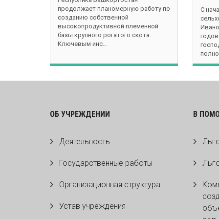
продолжает планомерную работу по
С нач
созданию собственной
сельх
высокопродуктивной племенной
Ивано
базы крупного рогатого скота.
годов
Ключевым инс…
госпо
полно
ОБ УЧРЕЖДЕНИИ
В ПОМ
Деятельность
Льго
Государственные работы
Льго
Организационная структура
Комп
созд
Устав учреждения
объе