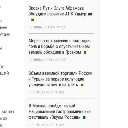
е
Оксана Лут и Ольга Абрамова
обсудили развитие АПК Удмуртии
в
шее
ПЯТНИЦА, 07 АВГУСТА 2026
этом
Меры по сохранению плодородия
почв и борьбе с опустыниванием
н
земель обсудили в Грозном
ПЯТНИЦА, 07 АВГУСТА 2026
ть
ющий
Объем взаимной торговли России
и Турции за первое полугодие
увеличился почти на треть
ЧЕТВЕРГ, 06 АВГУСТА 2026
В Москве пройдет пятый
в меню
Национальный гастрономический
фестиваль «Вкусы России»
ских
й,
ЧЕТВЕРГ, 06 АВГУСТА 2026