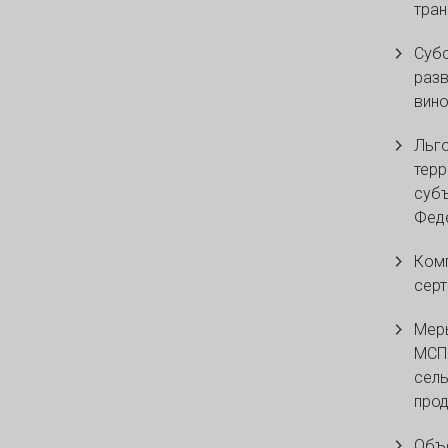
тран
Субс
разв
вино
Льго
терр
суб
Фед
Комп
серт
Мер
МСП 
сель
прод
Объе