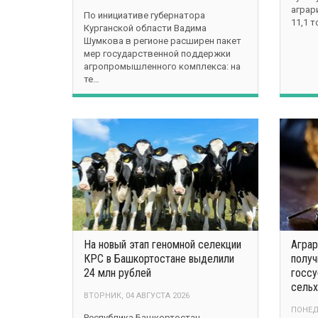
аграр
По инициативе губернатора
11,1 
Курганской области Вадима
Шумкова в регионе расширен пакет
мер государственной поддержки
агропромышленного комплекса: на
те…
На новый этап геномной селекции
Аграр
КРС в Башкортостане выделили
получ
24 млн рублей
госсу
сельх
ВТОРНИК, 04 АВГУСТА 2026
ПОНЕД
Республика Башкортостан