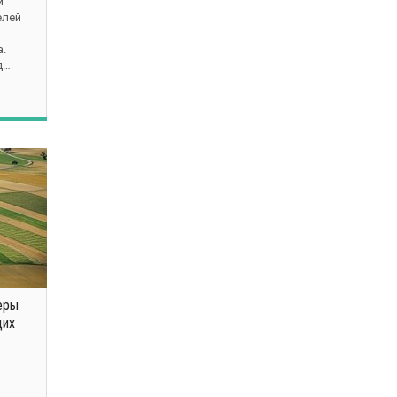
и
елей
а.
д…
еры
щих