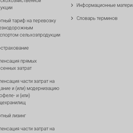
скохозяйственной
Информационные матери
укции
Словарь терминов
тный тариф на перевозку
езнодорожным
спортом сельхозпродукции
острахование
пенсация прямых
сенных затрат
енсация части затрат на
ание и (или) модернизацию
офеле- и (или)
щехранилищ
тный лизинг
енсация части затрат на