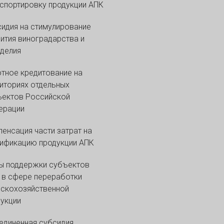
спортировку продукции АПК
идия на стимулирование
ития виноградарства и
делия
тное кредитование на
иториях отдельных
ъектов Российской
ерации
енсация части затрат на
ификацию продукции АПК
ы поддержки субъектов
в сфере переработки
скохозяйственной
укции
диненная субсидия