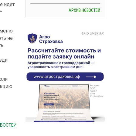
е идет
АРХИВ НОВОСТЕЙ
—
в меню
ять не
ть
еди
оли
еакцию
ОВОСТЕЙ