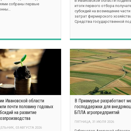
В Ивановской области подвел
иями собраны первые
итоги первого отбора получат
тонны…
субсидий на возмещение части
затрат фермерского хозяйств
Средства государственной по
ии Ивановской области
В Приамурье разработают м
или почти половину годовых
господдержки для внедряю
бсидий на развитие
БПЛА агропредприятий
озпроизводства
ПЯТНИЦА, 31 ИЮЛЯ 2026
ЕЛЬНИК, 03 АВГУСТА 2026
Губернатор Амурской области