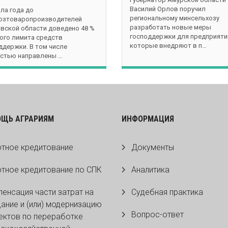
Василий Орлов поручил
ала года до
региональному минсельхозу
озтоваропроизводителей
разработать новые меры
вской области доведено 48 %
господдержки для предприяти
ого лимита средств
которые внедряют в п…
ддержки. В том числе
стью направлены …
ОЩЬ АГРАРИЯМ
ИНФОРМАЦИЯ
тное кредитование
Документы
тное кредитование по СПК
Аналитика
енсация части затрат на
Судебная практика
ание и (или) модернизацию
Вопрос-ответ
ктов по переработке