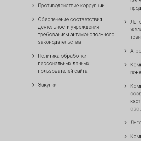
сель
Противодействие коррупции
прод
Обеспечение соответствия
Льго
деятельности учреждения
жел
требованиям антимонопольного
тран
законодательства
Агр
Политика обработки
персональных данных
Ком
пользователей сайта
поне
Закупки
Комп
созд
карт
ово
Льго
Комп