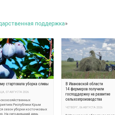
дарственная поддержка
»
му стартовала уборка сливы
В Ивановской области
14 фермеров получили
А, 07 АВГУСТА 2026
господдержку на развитие
сельхозпроизводства
ьскохозяйственных
риятиях Республики Крым
ЧЕТВЕРГ, 06 АВГУСТА 2026
ся сезон уборки косточковых
ур. На сегодняшний день