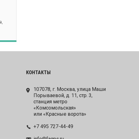
й,
КОНТАКТЫ
107078, г. Москва, улица Маши
Порываевой, д. 11, стр. 3,
станция метро
«Комсомольская»
или «Красные ворота»
+7 495 727-44-49
info@fagps.ru