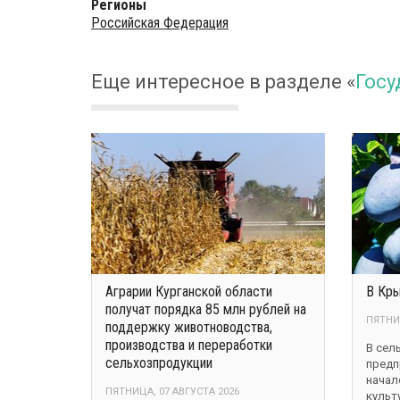
Регионы
Российская Федерация
Еще интересное в разделе
«
Госу
Аграрии Курганской области
В Кры
получат порядка 85 млн рублей на
ПЯТНИЦ
поддержку животноводства,
производства и переработки
В сел
сельхозпродукции
предп
начал
ПЯТНИЦА, 07 АВГУСТА 2026
культ