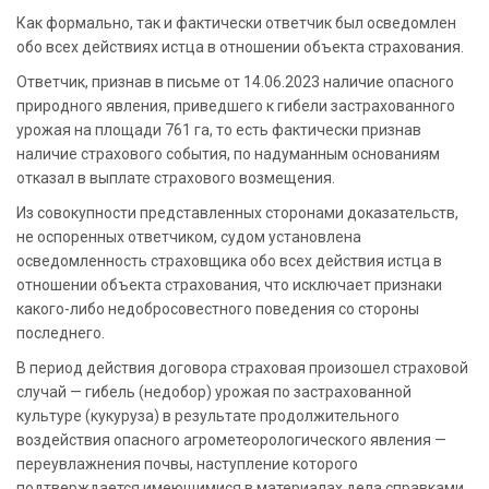
Как формально, так и фактически ответчик был осведомлен
обо всех действиях истца в отношении объекта страхования.
Ответчик, признав в письме от 14.06.2023 наличие опасного
природного явления, приведшего к гибели застрахованного
урожая на площади 761 га, то есть фактически признав
наличие страхового события, по надуманным основаниям
отказал в выплате страхового возмещения.
Из совокупности представленных сторонами доказательств,
не оспоренных ответчиком, судом установлена
осведомленность страховщика обо всех действия истца в
отношении объекта страхования, что исключает признаки
какого-либо недобросовестного поведения со стороны
последнего.
В период действия договора страховая произошел страховой
случай — гибель (недобор) урожая по застрахованной
культуре (кукуруза) в результате продолжительного
воздействия опасного агрометеорологического явления —
переувлажнения почвы, наступление которого
подтверждается имеющимися в материалах дела справками